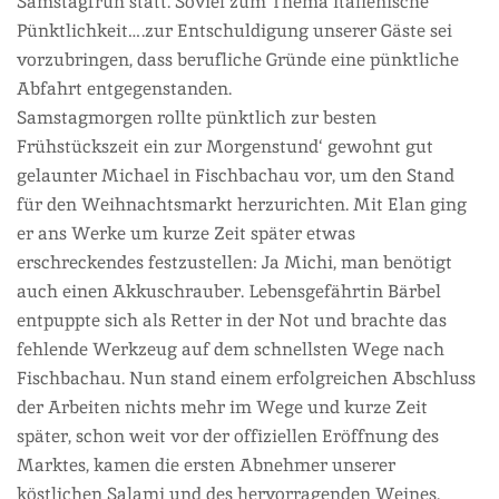
Samstagfrüh statt. Soviel zum Thema italienische
Pünktlichkeit….zur Entschuldigung unserer Gäste sei
vorzubringen, dass berufliche Gründe eine pünktliche
Abfahrt entgegenstanden.
Samstagmorgen rollte pünktlich zur besten
Frühstückszeit ein zur Morgenstund‘ gewohnt gut
gelaunter Michael in Fischbachau vor, um den Stand
für den Weihnachtsmarkt herzurichten. Mit Elan ging
er ans Werke um kurze Zeit später etwas
erschreckendes festzustellen: Ja Michi, man benötigt
auch einen Akkuschrauber. Lebensgefährtin Bärbel
entpuppte sich als Retter in der Not und brachte das
fehlende Werkzeug auf dem schnellsten Wege nach
Fischbachau. Nun stand einem erfolgreichen Abschluss
der Arbeiten nichts mehr im Wege und kurze Zeit
später, schon weit vor der offiziellen Eröffnung des
Marktes, kamen die ersten Abnehmer unserer
köstlichen Salami und des hervorragenden Weines.