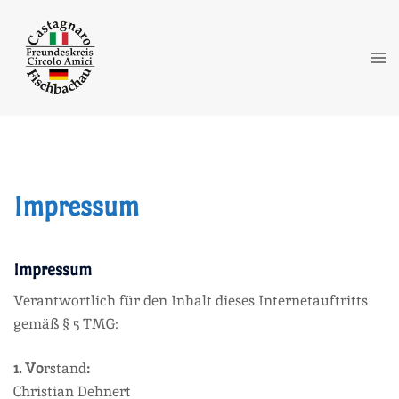
Zum
Inhalt
springen
Me
ums
Impressum
Impressum
Verantwortlich für den Inhalt dieses Internetauftritts
gemäß § 5 TMG:
1. Vo
rstand
:
Christian Dehnert