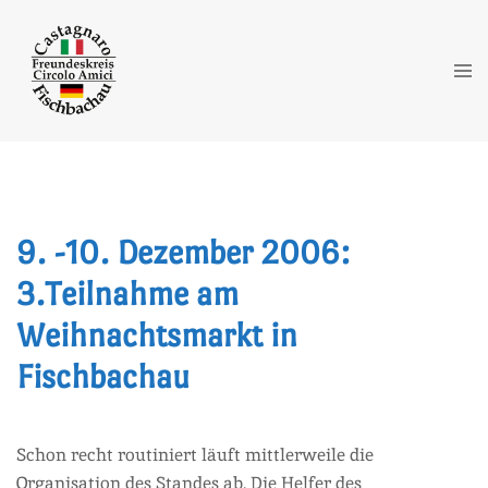
Zum
Inhalt
springen
Me
ums
9. -10. Dezember 2006:
3.Teilnahme am
Weihnachtsmarkt in
Fischbachau
Schon recht routiniert läuft mittlerweile die
Organisation des Standes ab. Die Helfer des