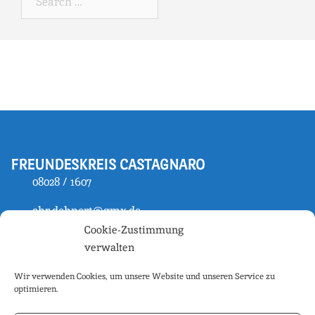
FREUNDESKREIS CASTAGNARO
08028 / 1607
chr.dehnert@gmx.de
Cookie-Zustimmung
verwalten
IMPRESSUM
Wir verwenden Cookies, um unsere Website und unseren Service zu
optimieren.
Impressum
Datenschutz