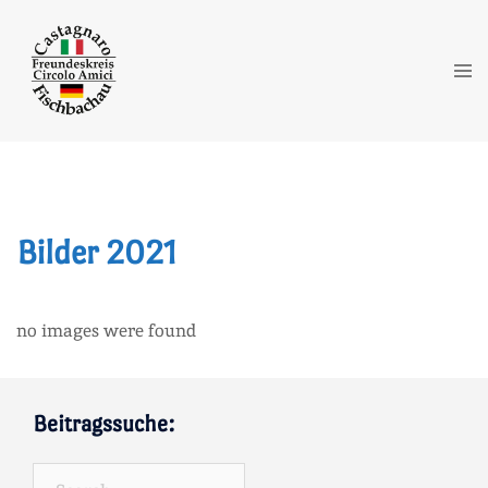
Zum
Inhalt
springen
Me
ums
Bilder 2021
no images were found
Beitragssuche:
Search…