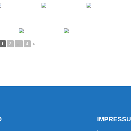
1
2
...
4
►
O
IMPRESS