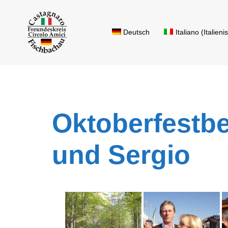
Zum
Inhalt
Deutsch
Italiano
(
Italieni
springen
Oktoberfestb
und Sergio