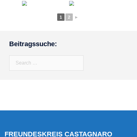
1
2
►
Beitragssuche:
Search…
FREUNDESKREIS CASTAGNARO