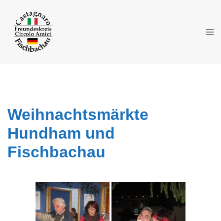
Zum
Inhalt
springen
Men
ums
Weihnachtsmärkte
Hundham und
Fischbachau