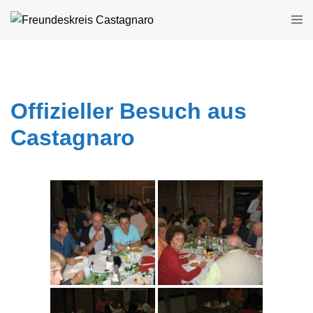
Zum
Men
Inhalt
ums
springen
Offizieller Besuch aus
Castagnaro