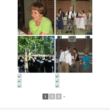
1
2
3
►