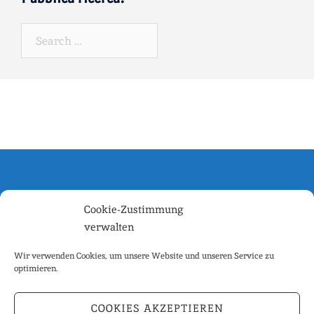
Search…
FREUNDESKREIS CASTAGNARO
Cookie-Zustimmung
08028 / 1607
verwalten
chr.dehnert@gmx.de
Wir verwenden Cookies, um unsere Website und unseren Service zu
optimieren.
IMPRESSUM
COOKIES AKZEPTIEREN