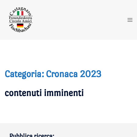
Vai
al
contenuto
Mos
me
Categoria:
Cronaca 2023
contenuti imminenti
Pubblica ricerca: